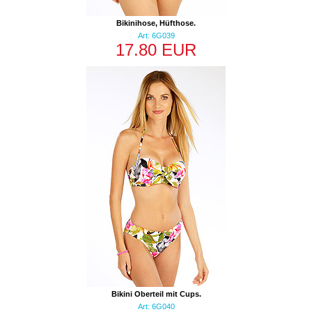
Bikinihose, Hüfthose.
Art: 6G039
17.80 EUR
Bikini Oberteil mit Cups.
Art: 6G040