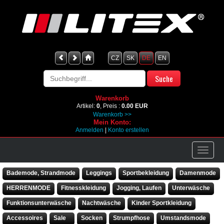
CZ
SK
DE
EN
Warenkorb
Artikel:
0
, Preis :
0.00 EUR
Warenkorb >>
Mein Konto:
Anmelden
|
Konto erstellen
Bademode, Strandmode
Leggings
Sportbekleidung
Damenmode
HERRENMODE
Fitnesskleidung
Jogging, Laufen
Unterwäsche
Funktionsunterwäsche
Nachtwäsche
Kinder Sportkleidung
Accessoires
Sale
Socken
Strumpfhose
Umstandsmode