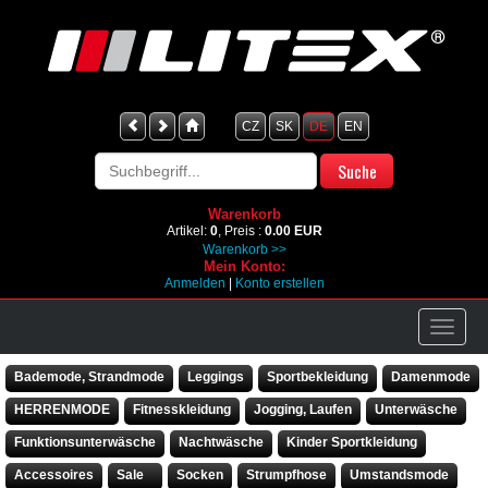
CZ
SK
DE
EN
Warenkorb
Artikel:
0
, Preis :
0.00 EUR
Warenkorb >>
Mein Konto:
Anmelden
|
Konto erstellen
Bademode, Strandmode
Leggings
Sportbekleidung
Damenmode
HERRENMODE
Fitnesskleidung
Jogging, Laufen
Unterwäsche
Funktionsunterwäsche
Nachtwäsche
Kinder Sportkleidung
Accessoires
Sale
Socken
Strumpfhose
Umstandsmode