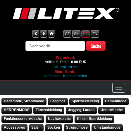
CZ
SK
DE
EN
Warenkorb
Artikel:
0
, Preis :
0.00 EUR
Warenkorb >>
Mein Konto:
Anmelden
|
Konto erstellen
Bademode, Strandmode
Leggings
Sportbekleidung
Damenmode
HERRENMODE
Fitnesskleidung
Jogging, Laufen
Unterwäsche
Funktionsunterwäsche
Nachtwäsche
Kinder Sportkleidung
Accessoires
Sale
Socken
Strumpfhose
Umstandsmode