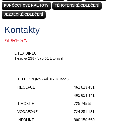
PUNČOCHOVÉ KALHOTY
TĚHOTENSKÉ OBLEČENÍ
JEZDECKÉ OBLEČENÍ
Kontakty
ADRESA
LITEX DIRECT
Tyršova 238 • 570 01 Litomyšl
TELEFON (Po - Pá, 8 - 16 hod.)
RECEPCE:
461 613 431
461 614 441
T-MOBILE:
725 745 555
VODAFONE:
724 251 131
INFOLINE:
800 150 550