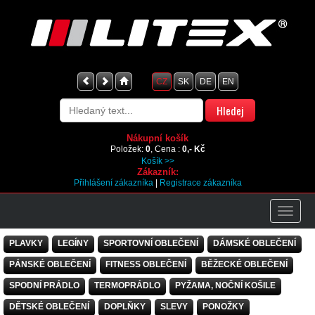
CZ
SK
DE
EN
Nákupní košík
Položek:
0
, Cena :
0,- Kč
Košík >>
Zákazník:
Přihlášení zákazníka
|
Registrace zákazníka
PLAVKY
LEGÍNY
SPORTOVNÍ OBLEČENÍ
DÁMSKÉ OBLEČENÍ
PÁNSKÉ OBLEČENÍ
FITNESS OBLEČENÍ
BĚŽECKÉ OBLEČENÍ
SPODNÍ PRÁDLO
TERMOPRÁDLO
PYŽAMA, NOČNÍ KOŠILE
DĚTSKÉ OBLEČENÍ
DOPLŇKY
SLEVY
PONOŽKY