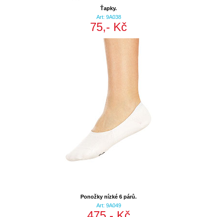
Ťapky.
Art: 9A038
75,- Kč
Ponožky nízké 6 párů.
Art: 9A049
475,- Kč