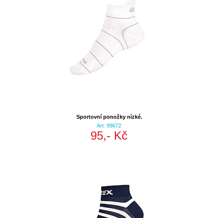
Sportovní ponožky nízké.
Art: 99672
95,- Kč