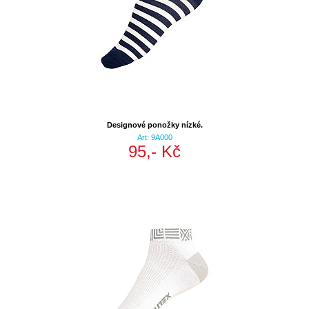
Designové ponožky nízké.
Art: 9A000
95,- Kč