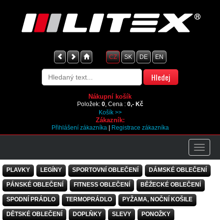
CZ
SK
DE
EN
Nákupní košík
Položek:
0
, Cena :
0,- Kč
Košík >>
Zákazník:
Přihlášení zákazníka
|
Registrace zákazníka
PLAVKY
LEGÍNY
SPORTOVNÍ OBLEČENÍ
DÁMSKÉ OBLEČENÍ
PÁNSKÉ OBLEČENÍ
FITNESS OBLEČENÍ
BĚŽECKÉ OBLEČENÍ
SPODNÍ PRÁDLO
TERMOPRÁDLO
PYŽAMA, NOČNÍ KOŠILE
DĚTSKÉ OBLEČENÍ
DOPLŇKY
SLEVY
PONOŽKY