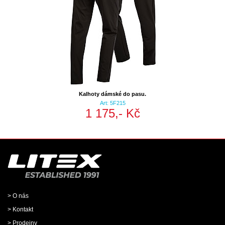
Kalhoty dámské do pasu.
Art: 5F215
1 175,- Kč
> O nás
> Kontakt
> Prodejny