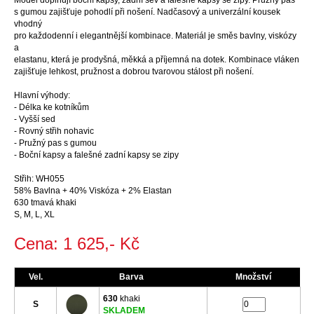
Model doplňují boční kapsy, zadní šev a falešné kapsy se zipy. Pružný pas
s gumou zajišťuje pohodlí při nošení. Nadčasový a univerzální kousek
vhodný
pro každodenní i elegantnější kombinace. Materiál je směs bavlny, viskózy
a
elastanu, která je prodyšná, měkká a příjemná na dotek. Kombinace vláken
zajišťuje lehkost, pružnost a dobrou tvarovou stálost při nošení.
Hlavní výhody:
- Délka ke kotníkům
- Vyšší sed
- Rovný střih nohavic
- Pružný pas s gumou
- Boční kapsy a falešné zadní kapsy se zipy
Střih: WH055
58% Bavlna + 40% Viskóza + 2% Elastan
630 tmavá khaki
S, M, L, XL
Cena: 1 625,- Kč
Vel.
Barva
Množství
630
khaki
S
SKLADEM