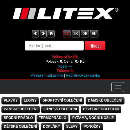
CZ
SK
DE
EN
Nákupní košík
Položek:
0
, Cena :
0,- Kč
Košík >>
Zákazník:
Přihlášení zákazníka
|
Registrace zákazníka
PLAVKY
LEGÍNY
SPORTOVNÍ OBLEČENÍ
DÁMSKÉ OBLEČENÍ
PÁNSKÉ OBLEČENÍ
FITNESS OBLEČENÍ
BĚŽECKÉ OBLEČENÍ
SPODNÍ PRÁDLO
TERMOPRÁDLO
PYŽAMA, NOČNÍ KOŠILE
DĚTSKÉ OBLEČENÍ
DOPLŇKY
SLEVY
PONOŽKY