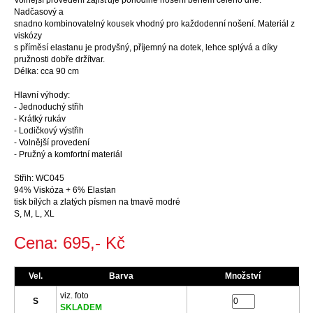
Volnější provedení zajišťuje pohodlné nošení během celého dne.
Nadčasový a
snadno kombinovatelný kousek vhodný pro každodenní nošení. Materiál z
viskózy
s příměsí elastanu je prodyšný, příjemný na dotek, lehce splývá a díky
pružnosti dobře držítvar.
Délka: cca 90 cm
Hlavní výhody:
- Jednoduchý střih
- Krátký rukáv
- Lodičkový výstřih
- Volnější provedení
- Pružný a komfortní materiál
Střih: WC045
94% Viskóza + 6% Elastan
tisk bílých a zlatých písmen na tmavě modré
S, M, L, XL
Cena: 695,- Kč
Vel.
Barva
Množství
viz. foto
S
SKLADEM