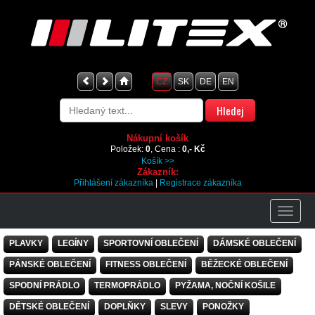
CZ
SK
DE
EN
Nákupní košík
Položek:
0
, Cena :
0,- Kč
Košík >>
Zákazník:
Přihlášení zákazníka
|
Registrace zákazníka
PLAVKY
LEGÍNY
SPORTOVNÍ OBLEČENÍ
DÁMSKÉ OBLEČENÍ
PÁNSKÉ OBLEČENÍ
FITNESS OBLEČENÍ
BĚŽECKÉ OBLEČENÍ
SPODNÍ PRÁDLO
TERMOPRÁDLO
PYŽAMA, NOČNÍ KOŠILE
DĚTSKÉ OBLEČENÍ
DOPLŇKY
SLEVY
PONOŽKY