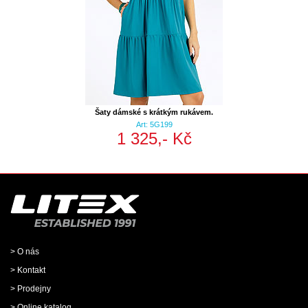
Šaty dámské s krátkým rukávem.
Art: 5G199
1 325,- Kč
> O nás
> Kontakt
> Prodejny
> Online katalog