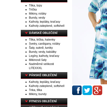
Tílka, topy
Trička
Mikiny, roláky
Bundy, vesty
Kalhoty, tepláky, kraťasy
Kalhoty zateplené, softshell
DÁMSKÉ OBLEČENÍ
Tílka, trička, halenky
Svetry, cardigany, roláky
Šaty, sukně, tuniky
Bundy, vesty, kabátky
Legíny, kalhoty, kraťasy
Mikinové šaty
Nadměrné velikosti
LITEXXXL
PÁNSKÉ OBLEČENÍ
Kalhoty, tepláky, kraťasy
Kalhoty zateplené, softshell
Trika, tílka
Mikiny, bundy
FITNESS OBLEČENÍ