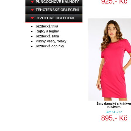
925,- Kč
PUNČOCHOVÉ KALHOTY
TĚHOTENSKÉ OBLEČENÍ
JEZDECKÉ OBLEČENÍ
Jezdecká trika
Rajtky a legíny
Jezdecká saka
Mikiny, vesty, roláky
Jezdecké doplňky
Šaty dámské s krátký
rukávem.
Art: 5G272
895,- Kč