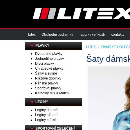
Litex
Obchodní podmínky
Tabulky velikostí
Kontakty
PLAVKY
LITEX
DÁMSKÉ OBLEČ
Dvoudílné plavky
Šaty dámsk
Jednodílné plavky
Dívčí plavky
Chlapecké plavky
Šátky a sukně
Plážové doplňky
Pánské plavky
Sportovní plavky
Kalhotky Mix & Match
LEGÍNY
Legíny dlouhé
Legíny střední
Legíny krátké
SPORTOVNÍ OBLEČENÍ