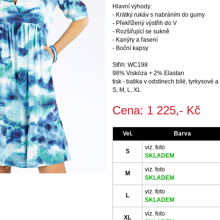
Hlavní výhody:
- Krátký rukáv s nabráním do gumy
- Překřížený výstřih do V
- Rozšiřující se sukně
- Kanýry a řasení
- Boční kapsy
Střih: WC198
98% Viskóza + 2% Elastan
tisk - batika v odstínech bílé, tyrkysové 
S, M, L, XL
Cena: 1 225,- Kč
Vel.
Barva
viz. foto
S
SKLADEM
viz. foto
M
SKLADEM
viz. foto
L
SKLADEM
viz. foto
XL