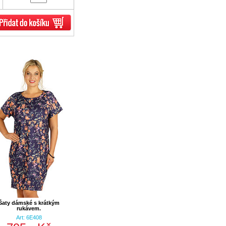
Šaty dámské s krátkým
rukávem.
Art: 6E408