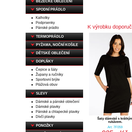
BĚŽECKÉ OBLEČENÍ
SPODNÍ PRÁDLO
Kalhotky
Podprsenky
K výrobku doporu
Pánské prádlo
TERMOPRÁDLO
PYŽAMA, NOČNÍ KOŠILE
DĚTSKÉ OBLEČENÍ
DOPLŇKY
Čepice a šály
Župany a ručníky
Sportovní brýle
Plážová obuv
SLEVY
Dámské a pánské oblečení
Dámské plavky
Pánské a chlapecké plavky
Dívčí plavky
Šaty dámské s krátký
rukávem.
PONOŽKY
Art: 7F059