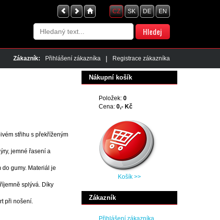
CZ
SK
DE
EN
|
Zákazník:
Přihlášení zákazníka
Registrace zákazníka
Nákupní košík
Položek:
0
Cena:
0,- Kč
ivém střihu s překříženým
nýry, jemné řasení a
do gumy. Materiál je
Košík >>
příjemně splývá. Díky
Zákazník
t při nošení.
Přihlášení zákazníka