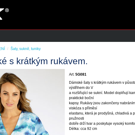
ENÍ
Šaty, sukně, tuniky
é s krátkým rukávem.
Art.
5G081
Dámské šaty s krátkým rukávem v působ
výstřihem do V
a rozšiřující se sukní. Model doplňují ka
praktické boční
kapsy. Rukávy jsou zakončeny nabráním 
viskóza s příměsí
elastanu, která je prodyšná, chladivá a 
pružnosti
dobře drží tvar a poskytuje vysoký komfor
Délka: cca 92 cm