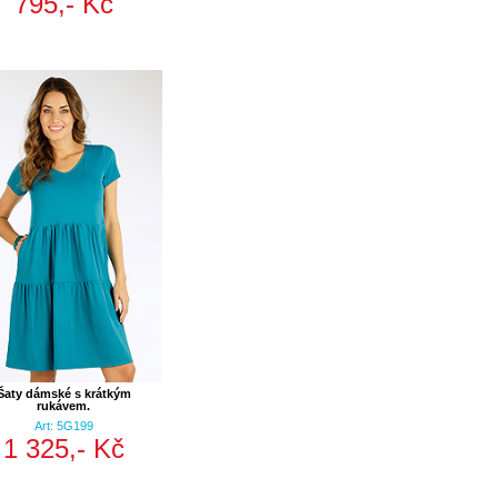
795,- Kč
Šaty dámské s krátkým
rukávem.
Art: 5G199
1 325,- Kč