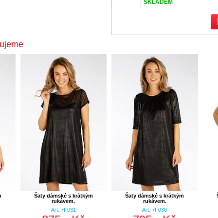
SKLADEM
čujeme
m
Šaty dámské s krátkým
Šaty dámské s krátkým
rukávem.
rukávem.
Art: 7F031
Art: 7F030