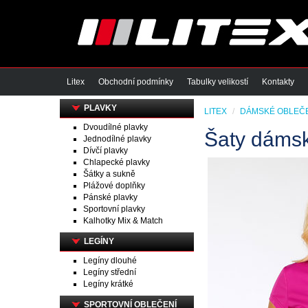
Litex
Obchodní podmínky
Tabulky velikostí
Kontakty
PLAVKY
LITEX
DÁMSKÉ OBLEČ
Dvoudílné plavky
Šaty dámsk
Jednodílné plavky
Dívčí plavky
Chlapecké plavky
Šátky a sukně
Plážové doplňky
Pánské plavky
Sportovní plavky
Kalhotky Mix & Match
LEGÍNY
Legíny dlouhé
Legíny střední
Legíny krátké
SPORTOVNÍ OBLEČENÍ