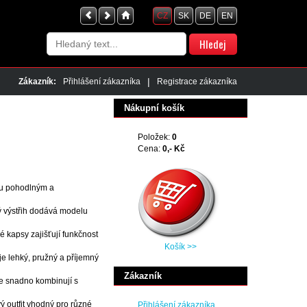
CZ
SK
DE
EN
|
Zákazník:
Přihlášení zákazníka
Registrace zákazníka
Nákupní košík
Položek:
0
Cena:
0,- Kč
u pohodlným a
ý výstřih dodává modelu
é kapsy zajišťují funkčnost
Košík >>
je lehký, pružný a příjemný
Zákazník
se snadno kombinují s
vý outfit vhodný pro různé
Přihlášení zákazníka