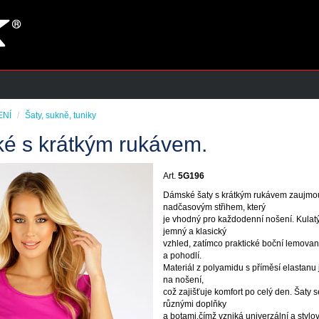
ENÍ
Šaty, sukně, tuniky
é s krátkým rukávem.
Art.
5G196
Dámské šaty s krátkým rukávem zaujmo
nadčasovým střihem, který
je vhodný pro každodenní nošení. Kulat
jemný a klasický
vzhled, zatímco praktické boční lemovan
a pohodlí.
Materiál z polyamidu s příměsí elastanu 
na nošení,
což zajišťuje komfort po celý den. Šaty 
různými doplňky
a botami,čímž vzniká univerzální a stylo