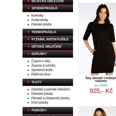
BĚŽECKÉ OBLEČENÍ
SPODNÍ PRÁDLO
Kalhotky
Podprsenky
Pánské prádlo
TERMOPRÁDLO
PYŽAMA, NOČNÍ KOŠILE
DĚTSKÉ OBLEČENÍ
DOPLŇKY
Čepice a šály
Župany a ručníky
Sportovní brýle
Plážová obuv
Šaty dámské s krátký
rukávem.
SLEVY
Art: 7F059
925,- Kč
Dámské a pánské oblečení
Dámské plavky
Pánské a chlapecké plavky
Dívčí plavky
PONOŽKY