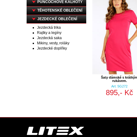
PUNČOCHOVÉ KALHOTY
TĚHOTENSKÉ OBLEČENÍ
JEZDECKÉ OBLEČENÍ
Jezdecká trika
Rajtky a legíny
Jezdecká saka
Mikiny, vesty, roláky
Jezdecké doplňky
Šaty dámské s krátký
rukávem.
Art: 5G272
895,- Kč