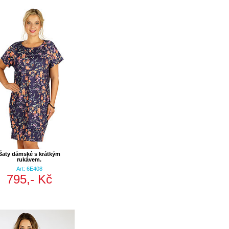
Šaty dámské s krátkým
rukávem.
Art: 6E408
795,- Kč