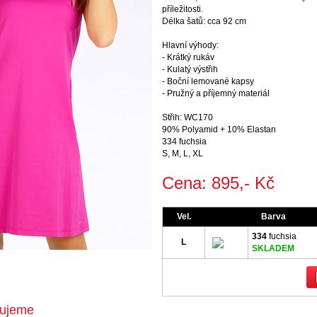
příležitosti.
Délka šatů: cca 92 cm
Hlavní výhody:
- Krátký rukáv
- Kulatý výstřih
- Boční lemované kapsy
- Pružný a příjemný materiál
Střih: WC170
90% Polyamid + 10% Elastan
334 fuchsia
S, M, L, XL
Cena: 895,- Kč
Vel.
Barva
334
fuchsia
L
SKLADEM
čujeme