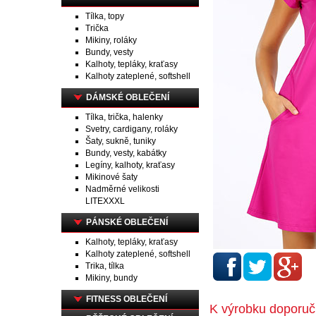
Tílka, topy
Trička
Mikiny, roláky
Bundy, vesty
Kalhoty, tepláky, kraťasy
Kalhoty zateplené, softshell
DÁMSKÉ OBLEČENÍ
Tílka, trička, halenky
Svetry, cardigany, roláky
Šaty, sukně, tuniky
Bundy, vesty, kabátky
Legíny, kalhoty, kraťasy
Mikinové šaty
Nadměrné velikosti
LITEXXXL
PÁNSKÉ OBLEČENÍ
Kalhoty, tepláky, kraťasy
Kalhoty zateplené, softshell
Trika, tílka
Mikiny, bundy
FITNESS OBLEČENÍ
K výrobku doporu