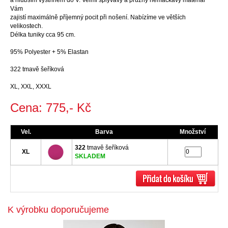
a hlubším výstřihem do V. Velmi splývavý a pružný nemačkavý materiál
Vám
zajistí maximálně příjemný pocit při nošení. Nabízíme ve větších
velikostech.
Délka tuniky cca 95 cm.
95% Polyester + 5% Elastan
322 tmavě šeříková
XL, XXL, XXXL
Cena: 775,- Kč
Vel.
Barva
Množství
322
tmavě šeříková
XL
SKLADEM
K výrobku doporučujeme