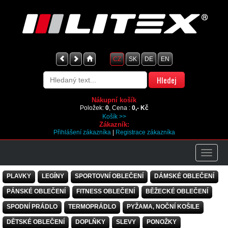
CZ
SK
DE
EN
Nákupní košík
Položek:
0
, Cena :
0,- Kč
Košík >>
Zákazník:
Přihlášení zákazníka
|
Registrace zákazníka
PLAVKY
LEGÍNY
SPORTOVNÍ OBLEČENÍ
DÁMSKÉ OBLEČENÍ
PÁNSKÉ OBLEČENÍ
FITNESS OBLEČENÍ
BĚŽECKÉ OBLEČENÍ
SPODNÍ PRÁDLO
TERMOPRÁDLO
PYŽAMA, NOČNÍ KOŠILE
DĚTSKÉ OBLEČENÍ
DOPLŇKY
SLEVY
PONOŽKY