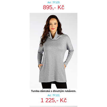
Art: 7F105
895,- Kč
Tunika dámská s dlouhým rukávem.
Art: 7F101
1 225,- Kč