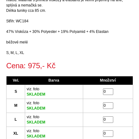
nitkou. Materiál s příměsí viskózy a elastanu je velmi příjemný na těle,
splývá a nemačká se.
Délka tuniky cca 85 cm.
Střih: WC184
47% Viskóza + 30% Polyester + 19% Polyamid + 4% Elastan
béžové melé
S, M, L, XL
Cena: 975,- Kč
Vel.
Barva
Množství
viz. foto
S
SKLADEM
viz. foto
M
SKLADEM
viz. foto
L
SKLADEM
viz. foto
XL
SKLADEM