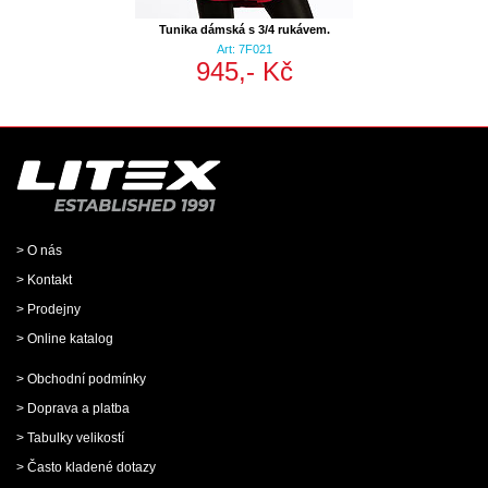
Tunika dámská s 3/4 rukávem.
Art: 7F021
945,- Kč
> O nás
> Kontakt
> Prodejny
> Online katalog
> Obchodní podmínky
> Doprava a platba
> Tabulky velikostí
> Často kladené dotazy