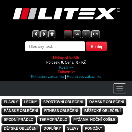
CZ
SK
DE
EN
Nákupní košík
Položek:
0
, Cena :
0,- Kč
Košík >>
Zákazník:
Přihlášení zákazníka
|
Registrace zákazníka
PLAVKY
LEGÍNY
SPORTOVNÍ OBLEČENÍ
DÁMSKÉ OBLEČENÍ
PÁNSKÉ OBLEČENÍ
FITNESS OBLEČENÍ
BĚŽECKÉ OBLEČENÍ
SPODNÍ PRÁDLO
TERMOPRÁDLO
PYŽAMA, NOČNÍ KOŠILE
DĚTSKÉ OBLEČENÍ
DOPLŇKY
SLEVY
PONOŽKY