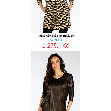
Tunika dámská s 3/4 rukávem.
Art: 7F048
1 275,- Kč