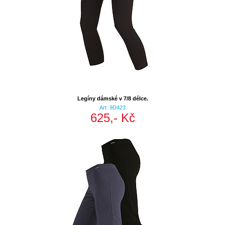
Legíny dámské v 7/8 délce.
Art: 9D423
625,- Kč