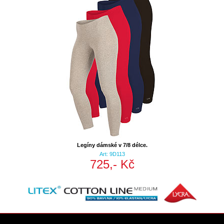
Legíny dámské v 7/8 délce.
Art: 9D113
725,- Kč