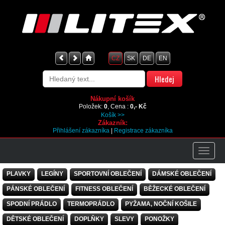
CZ
SK
DE
EN
Nákupní košík
Položek:
0
, Cena :
0,- Kč
Košík >>
Zákazník:
Přihlášení zákazníka
|
Registrace zákazníka
PLAVKY
LEGÍNY
SPORTOVNÍ OBLEČENÍ
DÁMSKÉ OBLEČENÍ
PÁNSKÉ OBLEČENÍ
FITNESS OBLEČENÍ
BĚŽECKÉ OBLEČENÍ
SPODNÍ PRÁDLO
TERMOPRÁDLO
PYŽAMA, NOČNÍ KOŠILE
DĚTSKÉ OBLEČENÍ
DOPLŇKY
SLEVY
PONOŽKY