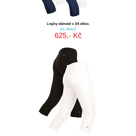
Legíny dámské v 3/4 délce.
Art: 9D412
625,- Kč