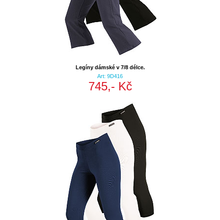
Legíny dámské v 7/8 délce.
Art: 9D416
745,- Kč