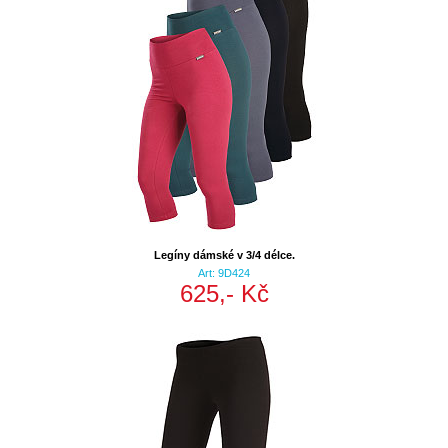
Legíny dámské v 3/4 délce.
Art: 9D424
625,- Kč