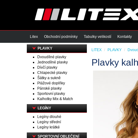
Litex
Obchodní podmínky
Tabulky velikostí
Kontakty
PLAVKY
LITEX
PLAVKY
Dvoud
Dvoudílné plavky
Plavky kal
Jednodílné plavky
Dívčí plavky
Chlapecké plavky
Šátky a sukně
Plážové doplňky
Pánské plavky
Sportovní plavky
Kalhotky Mix & Match
LEGÍNY
Legíny dlouhé
Legíny střední
Legíny krátké
SPORTOVNÍ OBLEČENÍ