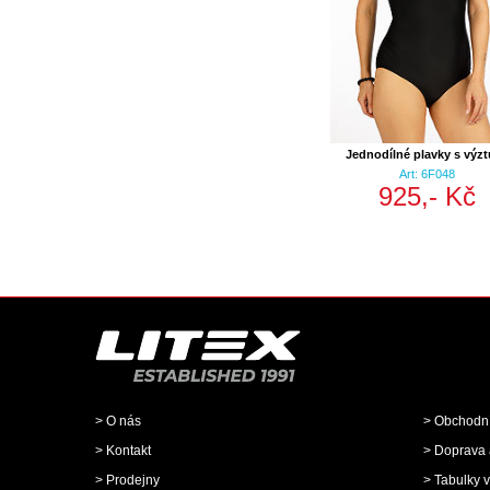
Jednodílné plavky s výzt
Art: 6F048
925,- Kč
> O nás
> Obchodn
> Kontakt
> Doprava 
> Prodejny
> Tabulky v