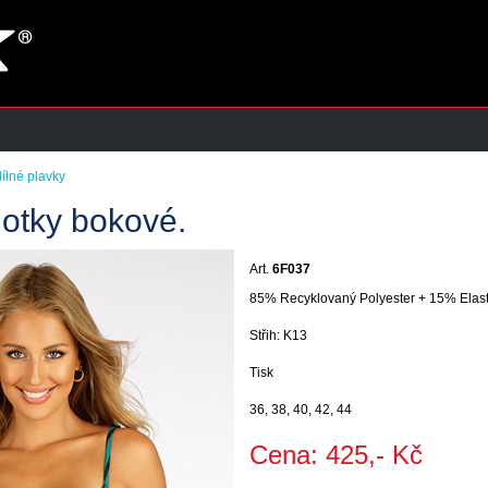
ílné plavky
hotky bokové.
Art.
6F037
85% Recyklovaný Polyester + 15% Elas
Střih: K13
Tisk
36, 38, 40, 42, 44
Cena: 425,- Kč