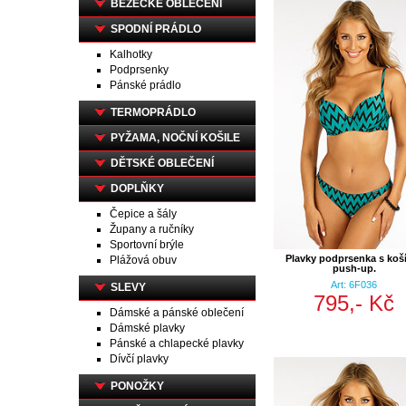
BĚŽECKÉ OBLEČENÍ
SPODNÍ PRÁDLO
Kalhotky
Podprsenky
Pánské prádlo
TERMOPRÁDLO
PYŽAMA, NOČNÍ KOŠILE
DĚTSKÉ OBLEČENÍ
DOPLŇKY
Čepice a šály
Župany a ručníky
Sportovní brýle
Plavky podprsenka s koš
Plážová obuv
push-up.
Art: 6F036
SLEVY
795,- Kč
Dámské a pánské oblečení
Dámské plavky
Pánské a chlapecké plavky
Dívčí plavky
PONOŽKY