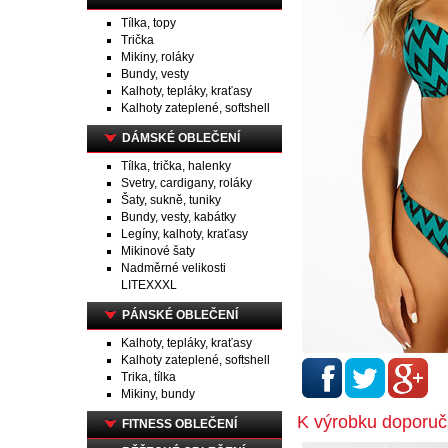
Tílka, topy
Trička
Mikiny, roláky
Bundy, vesty
Kalhoty, tepláky, kraťasy
Kalhoty zateplené, softshell
DÁMSKÉ OBLEČENÍ
Tílka, trička, halenky
Svetry, cardigany, roláky
Šaty, sukně, tuniky
Bundy, vesty, kabátky
Legíny, kalhoty, kraťasy
Mikinové šaty
Nadměrné velikosti
LITEXXXL
PÁNSKÉ OBLEČENÍ
Kalhoty, tepláky, kraťasy
Kalhoty zateplené, softshell
Trika, tílka
Mikiny, bundy
K výrobku doporu
FITNESS OBLEČENÍ