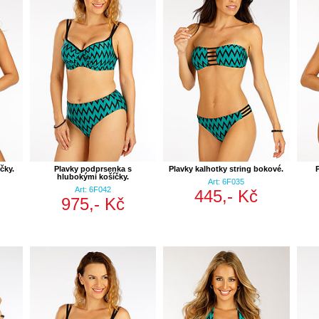
čky.
Plavky podprsenka s
Plavky kalhotky string bokové.
hlubokými košíčky.
Art: 6F035
Art: 6F042
445,- Kč
975,- Kč