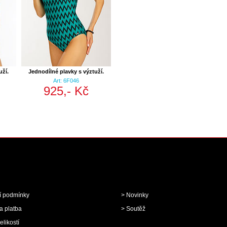
uží.
Jednodílné plavky s výztuží.
Art: 6F046
925,- Kč
í podmínky
> Novinky
a platba
> Soutěž
elikostí