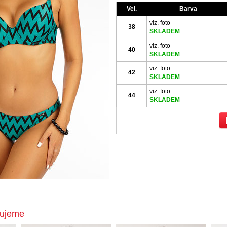
Vel.
Barva
viz. foto
38
SKLADEM
viz. foto
40
SKLADEM
viz. foto
42
SKLADEM
viz. foto
44
SKLADEM
čujeme