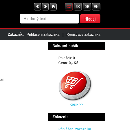
CZ
SK
DE
EN
|
Zákazník:
Přihlášení zákazníka
Registrace zákazníka
Nákupní košík
Položek:
0
Cena:
0,- Kč
tan
Košík >>
Zákazník
Přihlášení zákazníka