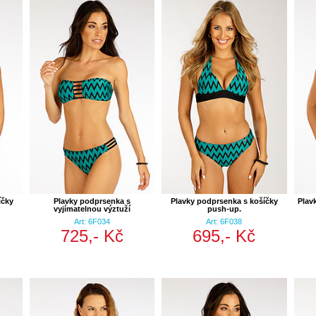
íčky
Plavky podprsenka s
Plavky podprsenka s košíčky
Plav
vyjímatelnou výztuží
push-up.
Art: 6F034
Art: 6F038
725,- Kč
695,- Kč