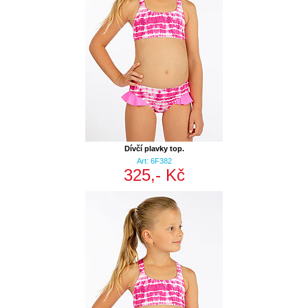
Dívčí plavky top.
Art: 6F382
325,- Kč