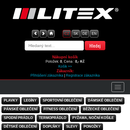
CZ
SK
DE
EN
Nákupní košík
Položek:
0
, Cena :
0,- Kč
Košík >>
Zákazník:
Přihlášení zákazníka
|
Registrace zákazníka
PLAVKY
LEGÍNY
SPORTOVNÍ OBLEČENÍ
DÁMSKÉ OBLEČENÍ
PÁNSKÉ OBLEČENÍ
FITNESS OBLEČENÍ
BĚŽECKÉ OBLEČENÍ
SPODNÍ PRÁDLO
TERMOPRÁDLO
PYŽAMA, NOČNÍ KOŠILE
DĚTSKÉ OBLEČENÍ
DOPLŇKY
SLEVY
PONOŽKY