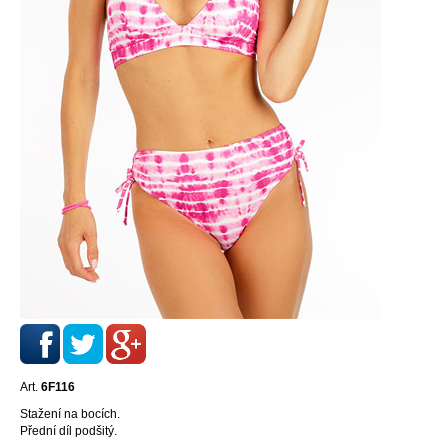
Art.
6F116
Stažení na bocích.
Přední díl podšitý.