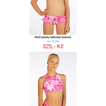
Dívčí plavky kalhotky bokové.
Art: 6F383
325,- Kč