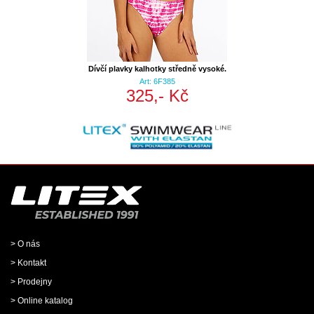
Dívčí plavky kalhotky středně vysoké.
Art: 6F385
325,- Kč
> O nás
> Kontakt
> Prodejny
> Online katalog