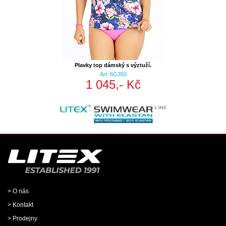
Plavky top dámský s výztuží.
Art: 6G350
1 045,- Kč
> O nás
> Kontakt
> Prodejny