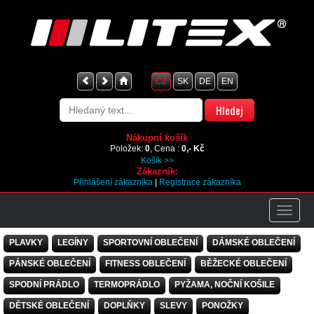
CZ
SK
DE
EN
Nákupní košík
Položek:
0
, Cena :
0,- Kč
Košík >>
Zákazník:
Přihlášení zákazníka
|
Registrace zákazníka
PLAVKY
LEGÍNY
SPORTOVNÍ OBLEČENÍ
DÁMSKÉ OBLEČENÍ
PÁNSKÉ OBLEČENÍ
FITNESS OBLEČENÍ
BĚŽECKÉ OBLEČENÍ
SPODNÍ PRÁDLO
TERMOPRÁDLO
PYŽAMA, NOČNÍ KOŠILE
DĚTSKÉ OBLEČENÍ
DOPLŇKY
SLEVY
PONOŽKY