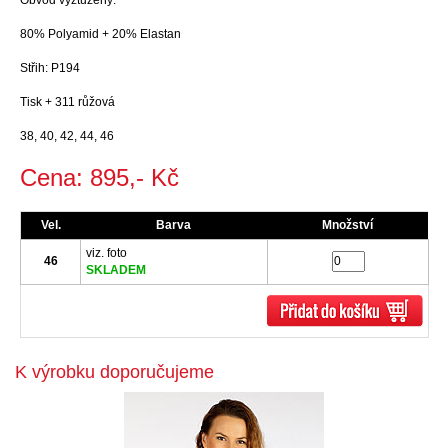
Obvod vyztužený.
80% Polyamid + 20% Elastan
Střih: P194
Tisk + 311 růžová
38, 40, 42, 44, 46
Cena: 895,- Kč
Vel.
Barva
Množství
viz. foto
46
SKLADEM
K výrobku doporučujeme