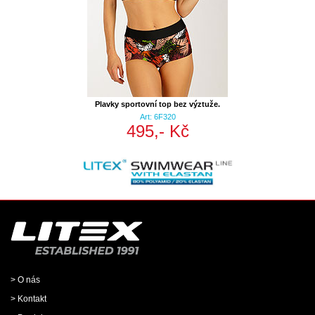
Plavky sportovní top bez výztuže.
Art: 6F320
495,- Kč
> O nás
> Kontakt