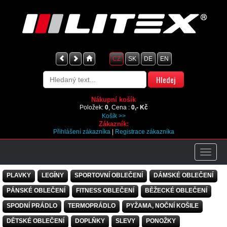
CZ
SK
DE
EN
Nákupní košík
Položek:
0
, Cena :
0,- Kč
Košík >>
Zákazník:
Přihlášení zákazníka
|
Registrace zákazníka
PLAVKY
LEGÍNY
SPORTOVNÍ OBLEČENÍ
DÁMSKÉ OBLEČENÍ
PÁNSKÉ OBLEČENÍ
FITNESS OBLEČENÍ
BĚŽECKÉ OBLEČENÍ
SPODNÍ PRÁDLO
TERMOPRÁDLO
PYŽAMA, NOČNÍ KOŠILE
DĚTSKÉ OBLEČENÍ
DOPLŇKY
SLEVY
PONOŽKY