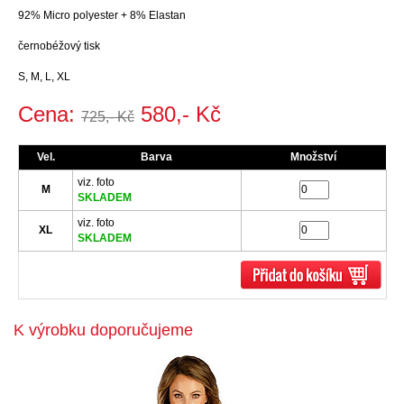
92% Micro polyester + 8% Elastan
černobéžový tisk
S, M, L, XL
Cena:
580,- Kč
725,- Kč
Vel.
Barva
Množství
viz. foto
M
SKLADEM
viz. foto
XL
SKLADEM
K výrobku doporučujeme