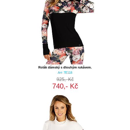
Rolák dámský s dlouhým rukávem.
Art: 7E118
925,- Kč
740,- Kč