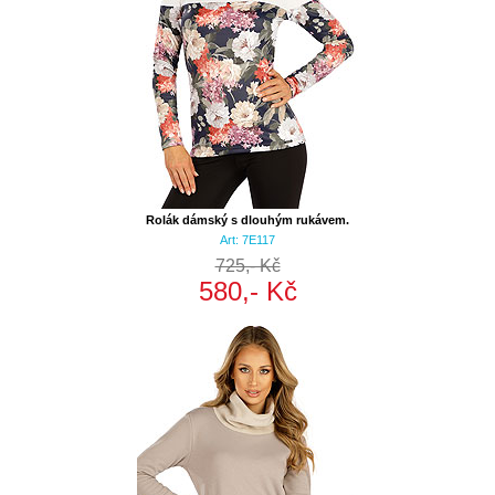
Rolák dámský s dlouhým rukávem.
Art: 7E117
725,- Kč
580,- Kč