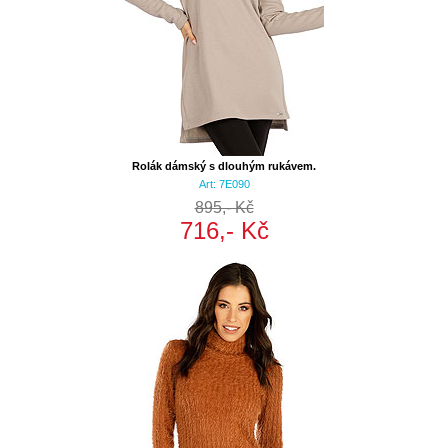
Rolák dámský s dlouhým rukávem.
Art: 7E090
895,- Kč
716,- Kč