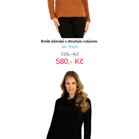
Rolák dámský s dlouhým rukávem.
Art: 7E025
725,- Kč
580,- Kč