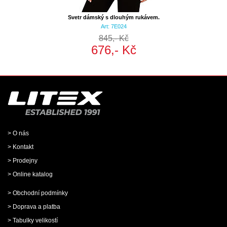
Svetr dámský s dlouhým rukávem.
Art: 7E024
845,- Kč
676,- Kč
> O nás
> Kontakt
> Prodejny
> Online katalog
> Obchodní podmínky
> Doprava a platba
> Tabulky velikostí