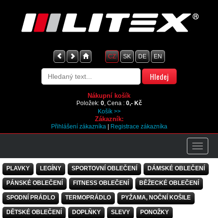
CZ
SK
DE
EN
Nákupní košík
Položek:
0
, Cena :
0,- Kč
Košík >>
Zákazník:
Přihlášení zákazníka
|
Registrace zákazníka
PLAVKY
LEGÍNY
SPORTOVNÍ OBLEČENÍ
DÁMSKÉ OBLEČENÍ
PÁNSKÉ OBLEČENÍ
FITNESS OBLEČENÍ
BĚŽECKÉ OBLEČENÍ
SPODNÍ PRÁDLO
TERMOPRÁDLO
PYŽAMA, NOČNÍ KOŠILE
DĚTSKÉ OBLEČENÍ
DOPLŇKY
SLEVY
PONOŽKY