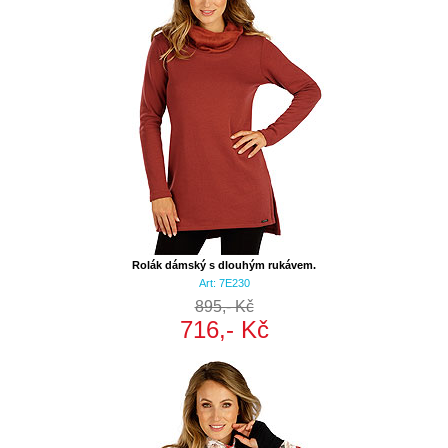
Rolák dámský s dlouhým rukávem.
Art: 7E230
895,- Kč
716,- Kč