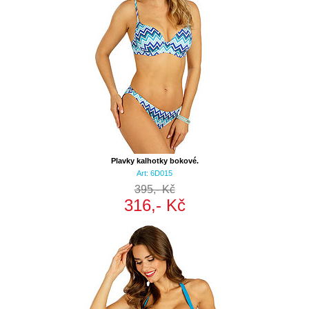
Plavky kalhotky bokové.
Art: 6D015
395,- Kč
316,- Kč