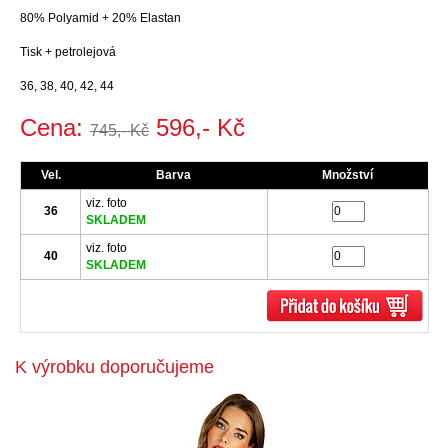
80% Polyamid + 20% Elastan
Tisk + petrolejová
36, 38, 40, 42, 44
Cena:
596,- Kč
745,- Kč
Vel.
Barva
Množství
viz. foto
36
SKLADEM
viz. foto
40
SKLADEM
K výrobku doporučujeme