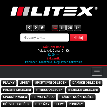
CZ
SK
DE
EN
Nákupní košík
Položek:
0
, Cena :
0,- Kč
Košík >>
Zákazník:
Přihlášení zákazníka
|
Registrace zákazníka
PLAVKY
LEGÍNY
SPORTOVNÍ OBLEČENÍ
DÁMSKÉ OBLEČENÍ
PÁNSKÉ OBLEČENÍ
FITNESS OBLEČENÍ
BĚŽECKÉ OBLEČENÍ
SPODNÍ PRÁDLO
TERMOPRÁDLO
PYŽAMA, NOČNÍ KOŠILE
DĚTSKÉ OBLEČENÍ
DOPLŇKY
SLEVY
PONOŽKY