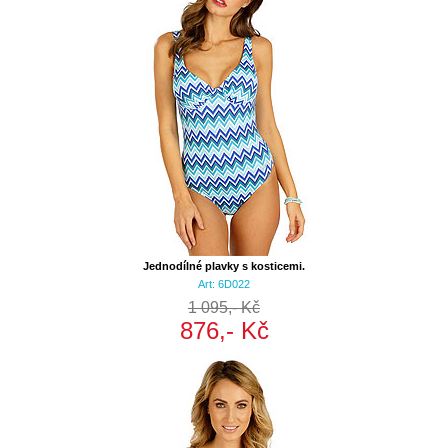
Jednodílné plavky s kosticemi.
Art: 6D022
1 095,- Kč
876,- Kč