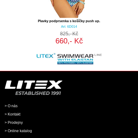
Plavky podprsenka s košíčky push up.
Art: 6D014
825,- Kč
660,- Kč
> O nás
> Kontakt
> Prodejny
> Online katalog