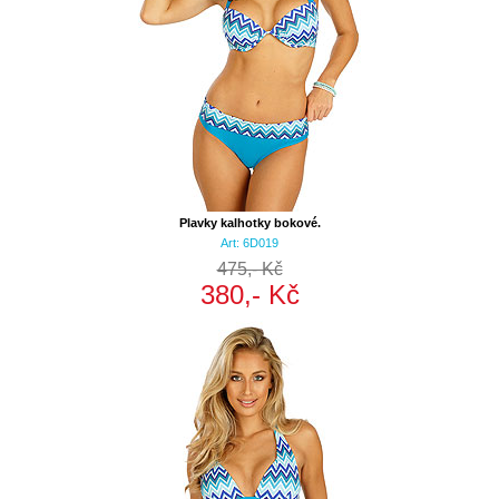
Plavky kalhotky bokové.
Art: 6D019
475,- Kč
380,- Kč