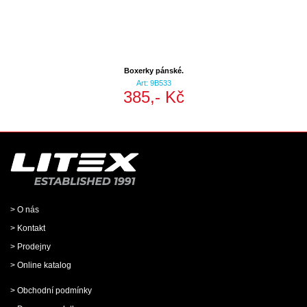
Boxerky pánské.
Art: 9B533
385,- Kč
> O nás
> Kontakt
> Prodejny
> Online katalog
> Obchodní podmínky