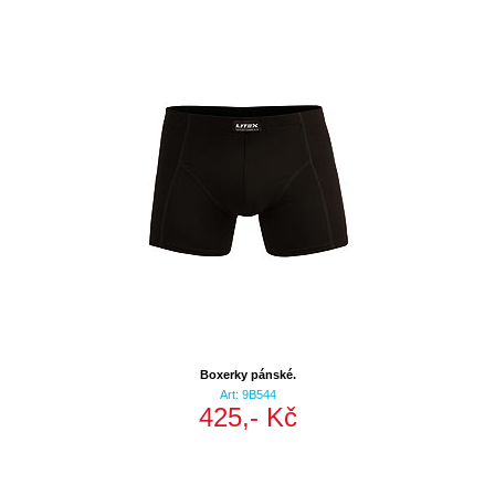
Boxerky pánské.
Art: 9B544
425,- Kč