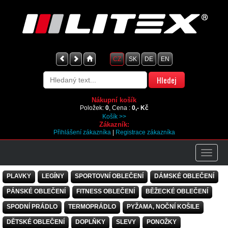
CZ
SK
DE
EN
Nákupní košík
Položek:
0
, Cena :
0,- Kč
Košík >>
Zákazník:
Přihlášení zákazníka
|
Registrace zákazníka
PLAVKY
LEGÍNY
SPORTOVNÍ OBLEČENÍ
DÁMSKÉ OBLEČENÍ
PÁNSKÉ OBLEČENÍ
FITNESS OBLEČENÍ
BĚŽECKÉ OBLEČENÍ
SPODNÍ PRÁDLO
TERMOPRÁDLO
PYŽAMA, NOČNÍ KOŠILE
DĚTSKÉ OBLEČENÍ
DOPLŇKY
SLEVY
PONOŽKY