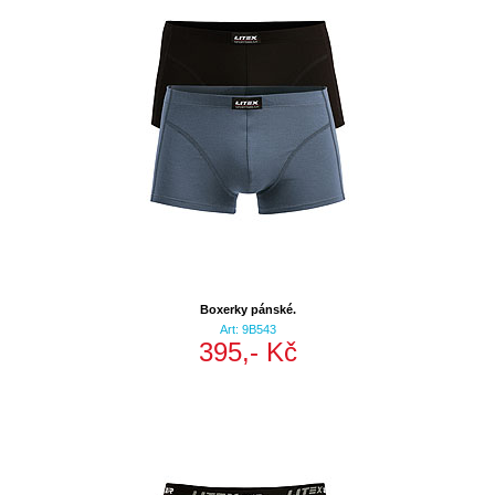
Boxerky pánské.
Art: 9B543
395,- Kč