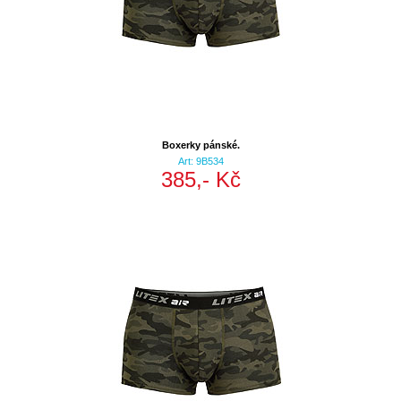
Boxerky pánské.
Art: 9B534
385,- Kč