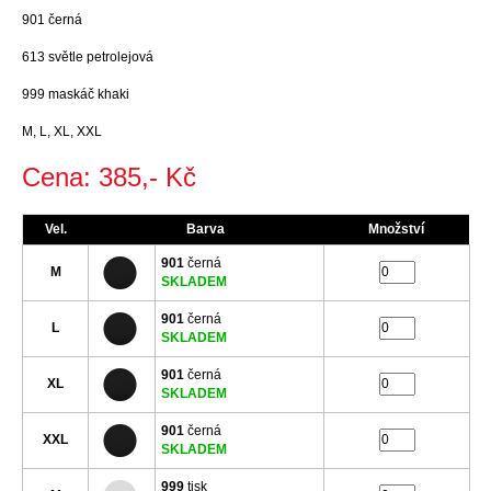
901 černá
613 světle petrolejová
999 maskáč khaki
M, L, XL, XXL
Cena: 385,- Kč
Vel.
Barva
Množství
901
černá
M
SKLADEM
901
černá
L
SKLADEM
901
černá
XL
SKLADEM
901
černá
XXL
SKLADEM
999
tisk